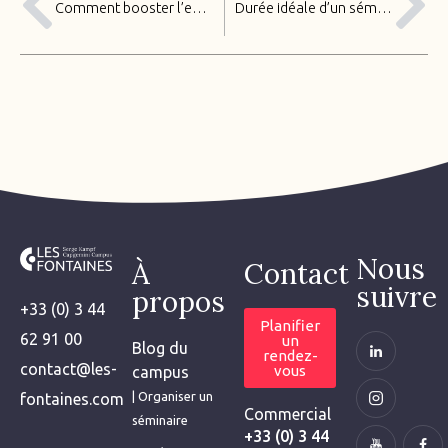
Comment booster l’engagement des participants lors d’un séminaire
Durée idéale d’un séminaire : 1 jour, 2 jours ou plus ?
Nous
À
Contact
suivre
propos
+33 (0) 3 44
Planifier
62 91 00
un
Blog du
rendez-
contact@les-
vous
campus
| Organiser un
fontaines.com
Commercial
séminaire
+33 (0) 3 44