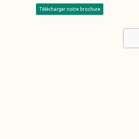
Télécharger notre brochure
Des pratiques qui rendent chaque expérience
responsable
Découvrir la vidéo