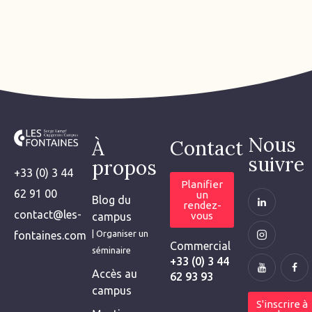
Nous
À
Contact
suivre
propos
+33 (0) 3 44
Planifier
62 91 00
un
Blog du
rendez-
contact@les-
vous
campus
| Organiser un
fontaines.com
Commercial
séminaire
+33 (0) 3 44
Accès au
62 93 93
campus
S'inscrire à