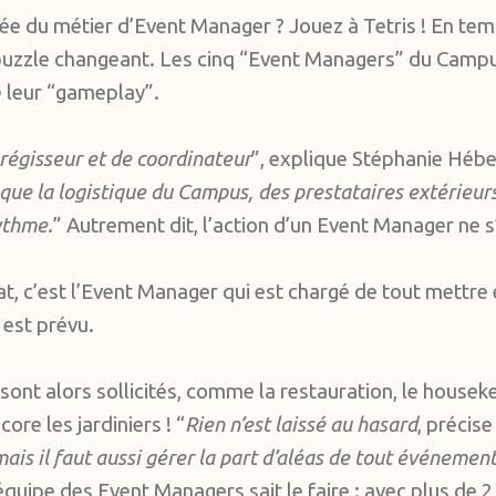
ée du métier d’Event Manager ? Jouez à Tetris ! En tem
 puzzle changeant. Les cinq “Event Managers” du Camp
 leur “gameplay”.
e régisseur et de coordinateur
”, explique Stéphanie Héb
 que la logistique du Campus, des prestataires extérieurs 
ythme.
” Autrement dit, l’action d’un Event Manager ne s’
at, c’est l’Event Manager qui est chargé de tout mettr
l est prévu.
sont alors sollicités, comme la restauration, le houseke
core les jardiniers ! “
Rien n’est laissé au hasard
, précis
, mais il faut aussi gérer la part d’aléas de tout événe
’équipe des Event Managers sait le faire : avec plus de